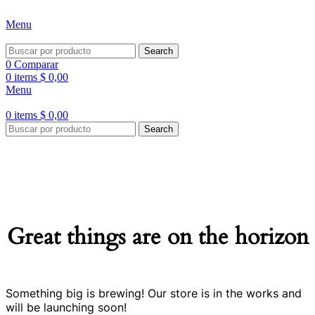
ADD ANYTHING HERE OR JUST REMOVE IT…
Menu
Search
0
Comparar
0
items
$
0,00
Menu
0
items
$
0,00
Search
Great things are on the horizon
Something big is brewing! Our store is in the works and
will be launching soon!