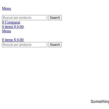
ADD ANYTHING HERE OR JUST REMOVE IT…
Menu
Search
0
Comparar
0
items
$
0,00
Menu
0
items
$
0,00
Search
Something