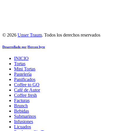
© 2026
Unser Traum
. Todos los derechos reservados
Desarrollado por
Hercon byte
INICIO
Tortas
Mini Tortas
Pastelería
Panificados
Coffee to GO
Café de Autor
Coffee fresh
Facturas
Brunch
Bebidas
Submarinos
Infusiones
Licuados